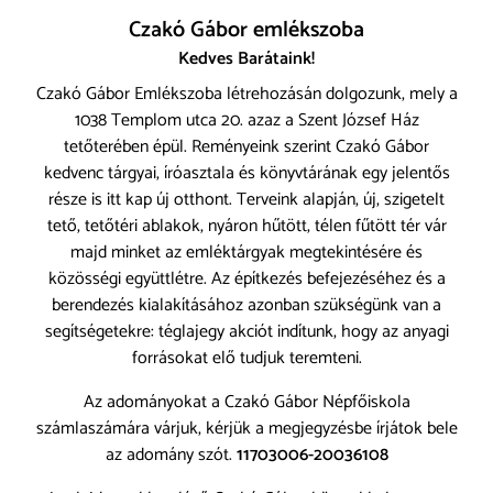
Czakó Gábor emlékszoba
Kedves Barátaink!
Czakó Gábor Emlékszoba létrehozásán dolgozunk, mely a
1038 Templom utca 20. azaz a Szent József Ház
tetőterében épül. Reményeink szerint Czakó Gábor
kedvenc tárgyai, íróasztala és könyvtárának egy jelentős
része is itt kap új otthont. Terveink alapján, új, szigetelt
tető, tetőtéri ablakok, nyáron hűtött, télen fűtött tér vár
majd minket az emléktárgyak megtekintésére és
közösségi együttlétre. Az építkezés befejezéséhez és a
berendezés kialakításához azonban szükségünk van a
segítségetekre: téglajegy akciót indítunk, hogy az anyagi
forrásokat elő tudjuk teremteni.
Az adományokat a Czakó Gábor Népfőiskola
számlaszámára várjuk, kérjük a megjegyzésbe írjátok bele
az adomány szót.
11703006-20036108