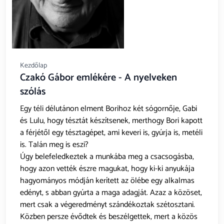
Kezdőlap
Czakó Gábor emlékére - A nyelveken
szólás
Egy téli délutánon elment Borihoz két sógornője, Gabi
és Lulu, hogy tésztát készítsenek, merthogy Bori kapott
a férjétől egy tésztagépet, ami keveri is, gyúrja is, metéli
is. Talán meg is eszi?
Úgy belefeledkeztek a munkába meg a csacsogásba,
hogy azon vették észre magukat, hogy ki-ki anyukája
hagyományos módján kerített az ölébe egy alkalmas
edényt, s abban gyúrta a maga adagját. Azaz a közöset,
mert csak a végeredményt szándékoztak szétosztani.
Közben persze évődtek és beszélgettek, mert a közös