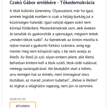
Czakó Gábor emlékére - Tőkedemokrácia
A titok különös tünemény. Olyasvalami, már ha igazi,
aminek legjobb esetben is csak a héjáig-burkáig jut a
közönséges halandó. Igazi valóját éppen ezért nem
könnyű földeríteni. Mesterkémeknek sem, akik éveken
át tanulták és gyakorolták a spionságot, mégsem lettek
„minden titkok tudói”. Az ilyeneknek az önnön mivolta is
rejtve marad a gyakorló fürkész számára, amíg egy
mester meg nem könyörül rajta, s be nem avatja az
illetőt. Az illető jó szó: olyan embert jelent, akit illetni,
behatóan érinteni kell a titok-szülő, titok-oldó tudással,
mintegy varázspálcával. Aki bivalybőrt visel a lelkén,
arra nemigen hat az érintés, mert önmagával sincs
tisztában, az marad „siralom tudatlan”, „illetve is illetlen”
és lóghat a világhálón napestig, nem jön rá semmire.
2026-07-20
BŐVEBBEN