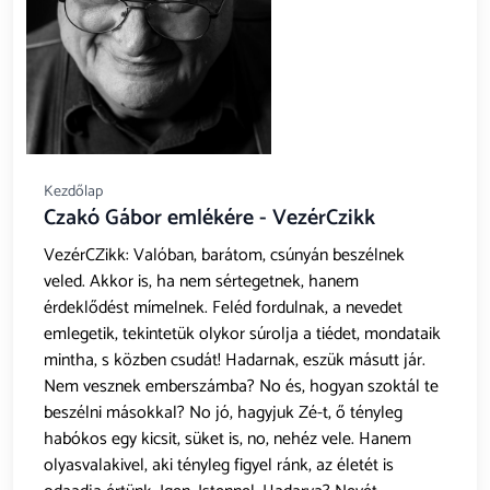
Kezdőlap
Czakó Gábor emlékére - VezérCzikk
VezérCZikk: Valóban, barátom, csúnyán beszélnek
veled. Akkor is, ha nem sértegetnek, hanem
érdeklődést mímelnek. Feléd fordulnak, a nevedet
emlegetik, tekintetük olykor súrolja a tiédet, mondataik
mintha, s közben csudát! Hadarnak, eszük másutt jár.
Nem vesznek emberszámba? No és, hogyan szoktál te
beszélni másokkal? No jó, hagyjuk Zé-t, ő tényleg
habókos egy kicsit, süket is, no, nehéz vele. Hanem
olyasvalakivel, aki tényleg figyel ránk, az életét is