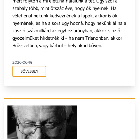
mert folyton a mi életünk-halálunk a tét. Úgy szól a
szabály több, mint ötszáz éve, hogy ők nyernek. Ha
véletlenül nekünk kedveznének a lapok, akkor is ők
nyernének, és ha a sors úgy hozná, hogy nekünk állna a
zászló százmilliárd az egyhez arányban, akkor is az ő
győzelmüket hirdetnék ki – ha nem Trianonban, akkor
Brüsszelben, vagy bárhol – hely akad bőven.
2026-06-15
BŐVEBBEN