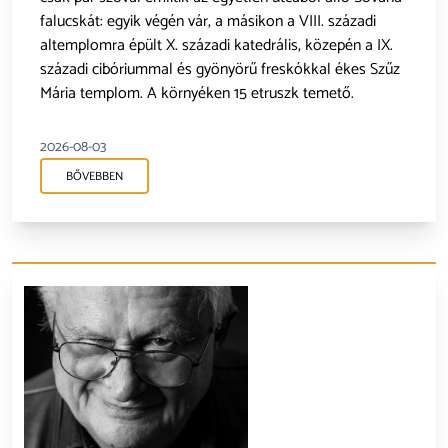
falucskát: egyik végén vár, a másikon a VIII. századi
altemplomra épült X. századi katedrális, közepén a IX.
századi cibóriummal és gyönyörű freskókkal ékes Szűz
Mária templom. A környéken 15 etruszk temető.
2026-08-03
BŐVEBBEN