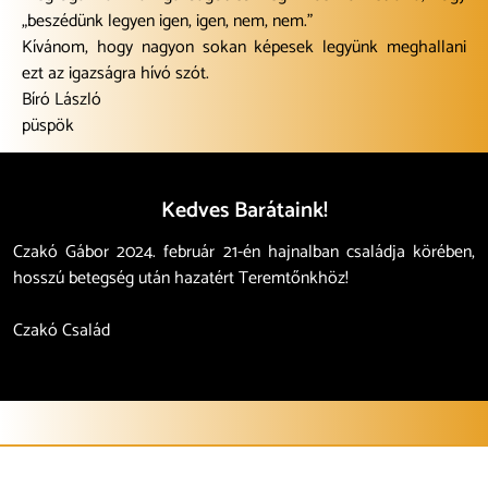
„beszédünk legyen igen, igen, nem, nem.”
Kívánom, hogy nagyon sokan képesek legyünk meghallani
ezt az igazságra hívó szót.
Bíró László
püspök
Kedves Barátaink!
Czakó Gábor 2024. február 21-én hajnalban családja körében,
hosszú betegség után hazatért Teremtőnkhöz!
Czakó Család