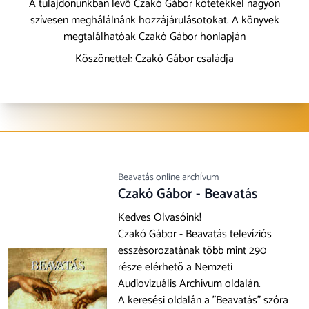
A tulajdonunkban lévő Czakó Gábor kötetekkel nagyon
szívesen meghálálnánk hozzájárulásotokat. A könyvek
megtalálhatóak Czakó Gábor honlapján
Köszönettel: Czakó Gábor családja
Beavatás online archívum
Czakó Gábor - Beavatás
Kedves Olvasóink!
Czakó Gábor - Beavatás televíziós
esszésorozatának több mint 290
része elérhető a Nemzeti
Audiovizuális Archívum oldalán.
A keresési oldalán a "Beavatás" szóra