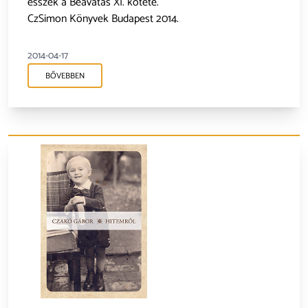
esszék a Beavatás XI. kötete.
CzSimon Könyvek Budapest 2014.
2014-04-17
BŐVEBBEN