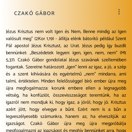
CZAKÓ GÁBOR
Jézus Krisztus nem volt Igen és Nem, Benne mindig az Igen
valósult meg” (2Kor 1,19) - állítja elénk bátorító például Szent
Pál apostol Jézus Krisztust, az Urat. Jézus pedig így buzdít
bennünket: „Beszédetek legyen: igen, igen, nem, nem” (Mt
5,37). Czakó Gábor gondolatai Jézus szavának szellemében
fogantak. Szeretne határozott „igen” lenni az igaz, a jó, a szép
és a szent kihívására és egyértelmű „nem” mindarra, ami
talmi, értéktelen. Minden felelősséggel bíró ember újra meg
újra megfogalmazza: korunk embere ellen a legnagyobb
vétség, ha konfúziót, összevisszaságot teremtünk, ha az
igazról nem mondjuk ki, hogy igaz, a jóról, hogy jó. Krisztus
azért jött, hogy elvegye a bűnt. Ezért nem is a bűn a
legveszélyesebb számunkra, hanem az, ha elveszítjük az
igazságot. Czakó Gábor újra meg újra megpróbálja
megfogalmazni az igazságot és meghív bennünket arra, hogy