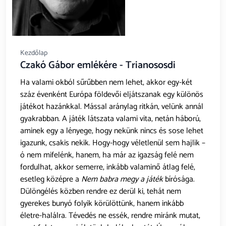
Kezdőlap
Czakó Gábor emlékére - Trianososdi
Ha valami okból sűrűbben nem lehet, akkor egy-két
száz évenként Európa földevői eljátszanak egy különös
játékot hazánkkal. Mással aránylag ritkán, velünk annál
gyakrabban. A játék látszata valami vita, netán háború,
aminek egy a lényege, hogy nekünk nincs és sose lehet
igazunk, csakis nekik. Hogy-hogy véletlenül sem hajlik –
ó nem mifelénk, hanem, ha már az igazság felé nem
fordulhat, akkor semerre, inkább valaminő átlag felé,
esetleg középre a
Nem babra megy a játék
bírósága.
Dülöngélés közben rendre ez derül ki, tehát nem
gyerekes bunyó folyik körülöttünk, hanem inkább
életre-halálra. Tévedés ne essék, rendre miránk mutat,