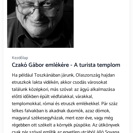
Kezdőlap
Czakó Gábor emlékére - A turista templom
Ha például Toszkánában járunk, Olaszország hajdan
etruszkok lakta vidékén, akkor csodás városokat
találunk középkori, más szóval: az ágyú alkalmazása
előtti időkben épült védfalakkal, várakkal,
templomokkal, római és etruszk emlékekkel. Pár száz
lelkes falvakban is akadnak duomók, azaz dómok,
magyarul székesegyházak, mert ezer éve, vagy még
régebben ott székelt a környék püspöke. Az útikönyvek
csak pár szóval említik az egyetlen utcából álló Sovana