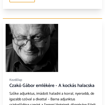
Kezdőlap
Czakó Gábor emlékére - A kockás halacska
Szőke adjunktus, imádott haladni a korral, nyersebb, de
igazabb szóval a divattal – Barna adjunktus
csipkelődése szerint a Semmi lépteinek döngésére fülelt