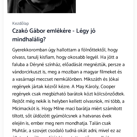
Kezdőlap
Czakó Gábor emlékére - Légy jó
mindhalálig?
Gyerekkoromban úgy hallottam a fölnőttektől, hogy
olvass, tanulj kisfiam, hogy okosabb legyél. Ha jött a
faluba a Déryné színház, előadását megnéztük, persze a
vándorcirkuszt is, meg a moziban a magyar filmeket és
a vasárnapi meccset nemkülönben. Mikszáth és Jókai
regények jártak kézről kézre. A May Károly, Cooper
regények csak megbízható barátok közt kölcsönződtek.
Rejtőt még nekik is helyben kellett olvasniok, mi több, a
Micimackót is. Hogy Milne maci barátja miért számított
tiltott, sőt üldözött gyümölcsnek a hatvanas évek
elején is, ember meg nem mondhatja. Talán csak
Muhtár, a szovjet csodaló tudná okát adni, mivel ez az