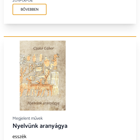
2019-06-04
BŐVEBBEN
Megjelent művek
Nyelvünk aranyágya
esszék