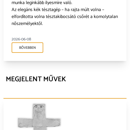
munka leginkább ilyesmire való.
Az elegáns kék tésztagép – ha rajta múlt volna –
elfordította volna tésztakibocsátó csőrét a komolytalan
nőszemélyektől.
2026-06-08
BŐVEBBEN
MEGJELENT MŰVEK