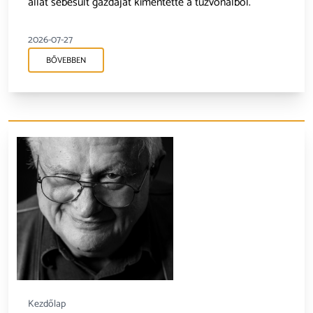
állat sebesült gazdáját kimentette a tűzvonalból.
2026-07-27
BŐVEBBEN
Kezdőlap