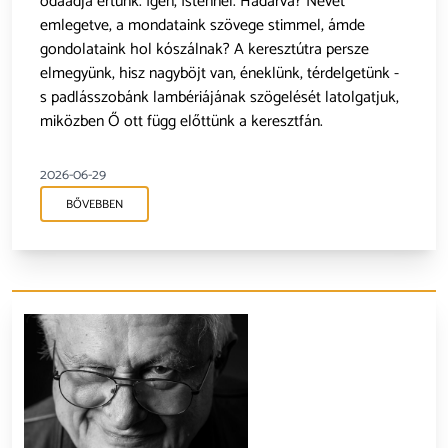
odaadja értünk. Igen, Istennel. Hadarva? Nevét
emlegetve, a mondataink szövege stimmel, ámde
gondolataink hol kószálnak? A keresztútra persze
elmegyünk, hisz nagyböjt van, éneklünk, térdelgetünk -
s padlásszobánk lambériájának szögelését latolgatjuk,
miközben Ő ott függ előttünk a keresztfán.
2026-06-29
BŐVEBBEN