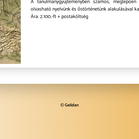
A tanulmánygyűjteményben számos, meglepően 
olvasható nyelvünk és őstörténetünk alakulásával k
Ára: 2.100.-ft + postaköltség
©
Gelidan