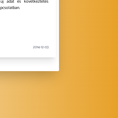
új adat és következtetés
apcsolatban.
2014-12-03