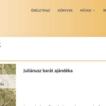
ÖNÉLETRAJZ
KÖNYVEK
MŰVEK
Í
K
Juliánusz barát ajándéka