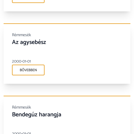
Rémmesék
Az agysebész
2000-01-01
BŐVEBBEN
Rémmesék
Bendegúz harangja
2000-01-01