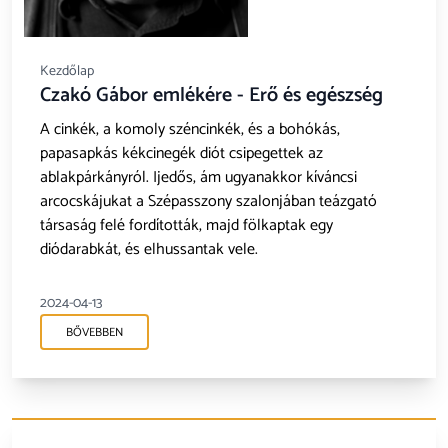
Kezdőlap
Czakó Gábor emlékére - Erő és egészség
A cinkék, a komoly széncinkék, és a bohókás,
papasapkás kékcinegék diót csipegettek az
ablakpárkányról. Ijedős, ám ugyanakkor kíváncsi
arcocskájukat a Szépasszony szalonjában teázgató
társaság felé fordították, majd fölkaptak egy
diódarabkát, és elhussantak vele.
2024-04-13
BŐVEBBEN