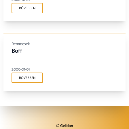
BŐVEBBEN
Rémmesék
Böff
2000-01-01
BŐVEBBEN
©
Gelidan