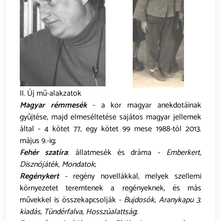
II. Új mű-alakzatok
Magyar rémmesék
- a kor magyar anekdotáinak
gyűjtése, majd elmeséltetése sajátos magyar jellemek
által - 4 kötet 77, egy kötet 99 mese 1988-tól 2013.
május 9.-ig;
Fehér szatíra
: állatmesék és dráma -
Emberkert,
Disznójáték, Mondatok
;
Regénykert
- regény novellákkal, melyek szellemi
környezetet teremtenek a regényeknek, és más
művekkel is összekapcsolják -
Bujdosók, Aranykapu 3.
kiadás, Tündérfalva, Hosszúalattság
;