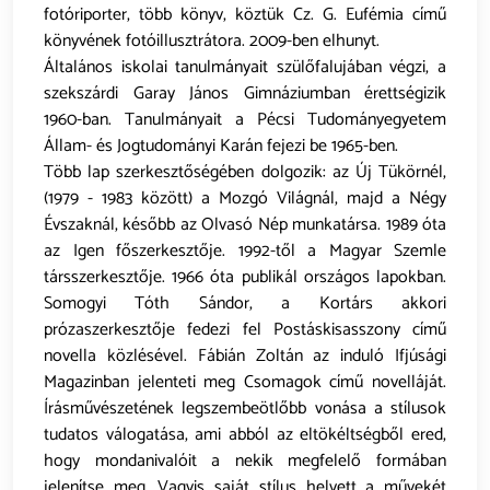
fotóriporter, több könyv, köztük Cz. G. Eufémia című
könyvének fotóillusztrátora. 2009-ben elhunyt.
Általános iskolai tanulmányait szülőfalujában végzi, a
szekszárdi Garay János Gimnáziumban érettségizik
1960-ban. Tanulmányait a Pécsi Tudományegyetem
Állam- és Jogtudományi Karán fejezi be 1965-ben.
Több lap szerkesztőségében dolgozik: az Új Tükörnél,
(1979 - 1983 között) a Mozgó Világnál, majd a Négy
Évszaknál, később az Olvasó Nép munkatársa. 1989 óta
az Igen főszerkesztője. 1992-től a Magyar Szemle
társszerkesztője. 1966 óta publikál országos lapokban.
Somogyi Tóth Sándor, a Kortárs akkori
prózaszerkesztője fedezi fel Postáskisasszony című
novella közlésével. Fábián Zoltán az induló Ifjúsági
Magazinban jelenteti meg Csomagok című novelláját.
Írásművészetének legszembeötlőbb vonása a stílusok
tudatos válogatása, ami abból az eltökéltségből ered,
hogy mondanivalóit a nekik megfelelő formában
jelenítse meg. Vagyis saját stílus helyett a művekét