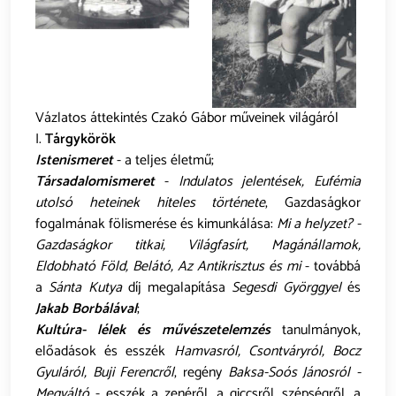
Vázlatos áttekintés Czakó Gábor műveinek világáról
I.
Tárgykörök
Istenismeret
- a teljes életmű;
Társadalomismeret
-
Indulatos jelentések, Eufémia
utolsó heteinek hiteles története
, Gazdaságkor
fogalmának fölismerése és kimunkálása:
Mi a helyzet? -
Gazdaságkor titkai, Világfasírt, Magánállamok,
Eldobható Föld, Belátó, Az Antikrisztus és mi
- továbbá
a
Sánta Kutya
díj megalapítása
Segesdi Györggyel
és
Jakab Borbálával
;
Kultúra- lélek és művészetelemzés
tanulmányok,
előadások és esszék
Hamvasról, Csontváryról, Bocz
Gyuláról, Buji Ferencről
, regény
Baksa-Soós Jánosról -
Megváltó
- esszék a zenéről, a giccsről, szépségről, a