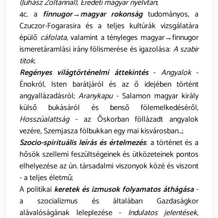
(Juhász Zoltánnal), Eredeti magyar nyelvtan
;
4c. a
finnugor→magyar rokonság
tudományos, a
Czuczor-Fogarasira és a teljes kultúrák vizsgálatára
épülő
cáfolata
, valamint a tényleges magyar→finnugor
ismeretáramlási irány fölismerése és igazolása:
A szabir
titok
;
Regényes világtörténelmi áttekintés
-
Angyalok
-
Énokról, Isten barátjáról és az ő idejében történt
angyallázadásról;
Aranykapu
- Salamon magyar király
külső bukásáról és benső fölemelkedéséről,
Hosszúalattság
- az Őskorban föllázadt angyalok
vezére, Szemjasza fölbukkan egy mai kisvárosban…;
Szocio-spirituális leírás és értelmezés
: a történet és a
hősök szellemi feszültségeinek és ütközeteinek pontos
elhelyezése az ún. társadalmi viszonyok közé és viszont
- a teljes életmű;
A politikai
keretek és izmusok folyamatos áthágása
-
a szocializmus és általában Gazdaságkor
alávalóságának leleplezése -
Indulatos jelentések,