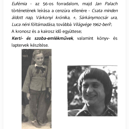
Eufémia
- az 56-os forradalom, majd
Jan Palach
történetének leírása a cenzúra ellenére -
Csata minden
áldott nap, Várkonyi krónika, +, Sárkánymocsár ura,
Luca néni föltámadása,
továbbá
Világvége 1962-ben
?;
A kronosz és a kairosz idő együttese;
Kerti- és szoba-emlékművek
, valamint könyv- és
laptervek készítése.