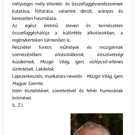
mélységes mély ellentét- és összefüggésrendszerének
kutatása, föltárása, valamint derült, arányos és
keresetlen használata;
Az egész életmű eleven és természetes
összefüggéshálója a különféle alkotásokban, a
regénykerteken túlmenően is;
Részvétel fontos műhelyek és mozgalmak
szervezésében:
olvasótáborok, írószövetségi
küzdelmek, Mozgó Világ, Igen, vízlépcső-ellenes
tüntetések, Lakitelek
;
Lapszerkesztés, munkatárs-nevelés -
Mozgó Világ, Igen,
Magyar Szemle
;
Isten tiszteletével, szeretetével és fehér humorának
örömével.
(L. Z.)