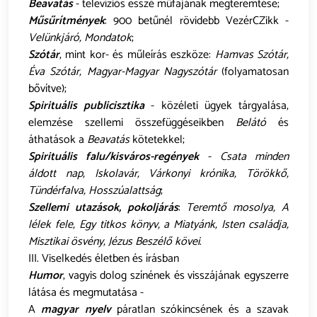
Beavatás
- televíziós esszé műfajának megteremtése;
Műsűrítmények
: 900 betűnél rövidebb VezérCZikk -
Velünkjáró, Mondatok
;
Szótár
, mint kor- és műleírás eszköze:
Hamvas Szótár,
Éva Szótár, Magyar-Magyar Nagyszótár
(folyamatosan
bővítve);
Spirituális publicisztika
- közéleti ügyek tárgyalása,
elemzése szellemi összefüggéseikben
Belátó
és
áthatások a
Beavatás
kötetekkel;
Spirituális falu/kisváros-regények
-
Csata minden
áldott nap, Iskolavár, Várkonyi krónika, Törökkő,
Tündérfalva, Hosszúalattság
;
Szellemi utazások, pokoljárás
:
Teremtő mosolya, A
lélek fele, Egy titkos könyv, a Miatyánk, Isten családja,
Misztikai ösvény, Jézus Beszélő kövei
.
III. Viselkedés életben és írásban
Humor
, vagyis dolog színének és visszájának egyszerre
látása és megmutatása -
A
magyar nyelv
páratlan szókincsének és a szavak