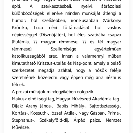
építi. A szerkesztésbeli, nyelvi, ábrázolási
különbözőségek ellenére minden munkáját átlengi a
humor; hol szelídebben, ironikusabban (Várkonyi
Krónika, Luca néni föltámadása) hol vaskos
népiességgel (Disznójáték), hol éles szatírába csapva
(Eufémia, 77 magyar rémmese, 77 és fél magyar
rémmese). Szellemisége egyértelműen
katolikusságából ered. Innen a valamennyi műben
kimutatható Krisztus-utalás és Nap-pont, amely a belső
szerkezetet megadja azáltal, hogy a hősök feléje
szeretnének közeledni, vagy éppen még arra nézni is
félnek.
A prózai műfajok mindegyikében dolgozik.
Makusz elnökségi tag, Magyar Művészeti Akadémia tag
Díjak: Arany János-, Babits Mihály-, Sajtótisztesség-,
Kortárs-, Kossuth-, József Attila-, Nagy Gáspár-, Prima-,
Stephanus-, Székelyföld-díj, Árpád pajzs, Nemzet
Művésze.