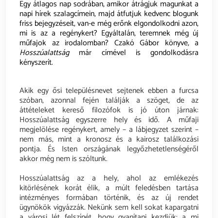
Egy átlagos nap sodrában, amikor átrágjuk magunkat a
napi hírek szalagcímein, majd átfutjuk kedvenc blogunk
friss bejegyzéseit, van-e még erőnk elgondolkodni azon,
mi is az a regénykert? Egyáltalán, teremnek még új
műfajok az irodalomban? Czakó Gábor könyve, a
Hosszúalattság
már címével is gondolkodásra
kényszerít.
Akik egy ősi településnevet sejtenek ebben a furcsa
szóban, azonnal fején találják a szöget, de az
áttételeket kereső filozófok is jó úton járnak:
Hosszúalattság egyszerre hely és idő. A műfaji
megjelölése regénykert, amely – a lábjegyzet szerint –
nem más, mint a kronosz és a kairosz találkozási
pontja. És Isten országának legyőzhetetlenségéről
akkor még nem is szóltunk.
Hosszúalattság az a hely, ahol az emlékezés
kitörlésének korát élik, a múlt feledésben tartása
intézményes formában történik, és az új rendet
ügynökök vigyázzák. Nekünk sem kell sokat kapargatni
a városi lét felszínét, hogy gyanítani kezdjük: a mi