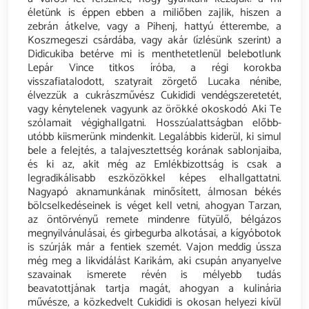
életünk is éppen ebben a miliőben zajlik, hiszen a
zebrán átkelve, vagy a Pihenj, hattyú étterembe, a
Koszmegeszi csárdába, vagy akár (ízlésünk szerint) a
Didicukiba betérve mi is menthetetlenül belebotlunk
Lepár Vince titkos íróba, a régi korokba
visszafiatalodott, szatyrait zörgető Lucaka nénibe,
élvezzük a cukrászművész Cukididi vendégszeretetét,
vagy kénytelenek vagyunk az örökké okoskodó Aki Te
szólamait végighallgatni. Hosszúalattságban előbb-
utóbb kiismerünk mindenkit. Legalábbis kiderül, ki simul
bele a felejtés, a talajvesztettség korának sablonjaiba,
és ki az, akit még az Emlékbizottság is csak a
legradikálisabb eszközökkel képes elhallgattatni.
Nagyapó aknamunkának minősített, álmosan békés
bölcselkedéseinek is véget kell vetni, ahogyan Tarzan,
az öntörvényű remete mindenre fütyülő, bélgázos
megnyilvánulásai, és girbegurba alkotásai, a kígyóbotok
is szúrják már a fentiek szemét. Vajon meddig ússza
még meg a likvidálást Karikám, aki csupán anyanyelve
szavainak ismerete révén is mélyebb tudás
beavatottjának tartja magát, ahogyan a kulinária
művésze, a közkedvelt Cukididi is okosan helyezi kívül