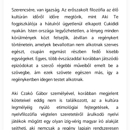
Szerencsére, van igazság. Az erőszakolt filozófia az élő
kultúrán időről időre megtörik, mint Aki Te
fogpiszkálója a hátulról ügyetlenül elkapott Cukididi
nyakán. Isten országa legyőzhetetlen, a lényeg minden
körülmények közt felsejlik, átvillan a regénykert
történetein, amelyek bevallottan nem alkotnak szerves
egészt, csupán egymást részben fedő kisebb
egységeket. Egyes, több évszázaddal korábban játszódó
epizódokat a szerző régebbi műveiből emelt be a
szövegbe, ám ezek szövete egészen más, így a
regénykertben idegen testet alkotnak.
Aki Czakó Gábor személyével, korábban megjelent
köteteivel eddig nem is találkozott, az a kultúra
legmélyéig nyúló etimológiai fejtegetések, a
nyelvfilozófia végtelen szeretetéről árulkodó nyelvi
játékok mögött egy olyan ízig-vérig magyar író alakját
sejtheti, aki nemcsak a regény lapjain rendszeresen