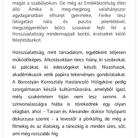
magát a szabályokon. De még az Emlékbizottság élén
álló Ámika is meg-meginog, valahányszor
agydaganatban elhunyt gyermeke, Ferike tesz
látogatást nála, és puszta jelenlétével,
megszégyenítően bölcs szavaival fejti fel a
Hosszúalattság mindennapjait borító, érzéseket kiölő
felejtésburkot.
Hosszúalattság, mint társadalom, egyébként teljesen
működőképes. Alkotásokban nincs hiány, ki szobrokat,
ki pálcákat, ki édességeket készít; filozófusok,
akadémikusok vetik papírra tekervényes gondolataikat.
A Borostyán Korosztály Hastáncoló Hölgyköre pedig
szorgalmasan készül kultúrműsorára, amelyből igazi,
mély szakértelem híján nem lesz semmi. A
színvonalasságra hiába is törekednek egy olyan
világban, ahol – Tarzan és Alexander doktor folyóparti
diskurzusa szerint – a levestől a pörköltig, de még a
filmekig és az illatokig, a táncokig is minden üres, sőt,
ami még rosszabb: híg.