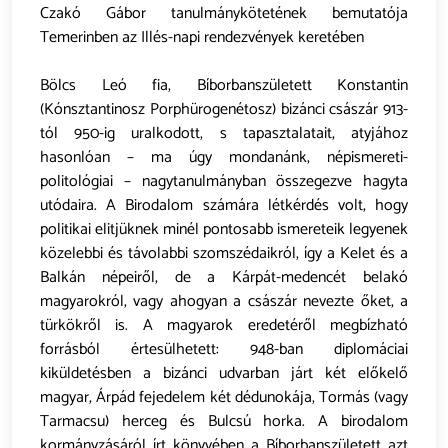
Czakó Gábor tanulmánykötetének bemutatója
Temerinben az Illés-napi rendezvények keretében
Bölcs Leó fia, Bíborbanszületett Konstantin
(Kónsztantinosz Porphürogenétosz) bizánci császár 913-
tól 950-ig uralkodott, s tapasztalatait, atyjához
hasonlóan – ma úgy mondanánk, népismereti-
politológiai – nagytanulmányban összegezve hagyta
utódaira. A Birodalom számára létkérdés volt, hogy
politikai elitjüknek minél pontosabb ismereteik legyenek
közelebbi és távolabbi szomszédaikról, így a Kelet és a
Balkán népeiről, de a Kárpát-medencét belakó
magyarokról, vagy ahogyan a császár nevezte őket, a
türkökről is. A magyarok eredetéről megbízható
forrásból értesülhetett: 948-ban diplomáciai
kiküldetésben a bizánci udvarban járt két előkelő
magyar, Árpád fejedelem két dédunokája, Tormás (vagy
Tarmacsu) herceg és Bulcsú horka. A birodalom
kormányzásáról írt könyvében a Bíborbanszületett azt