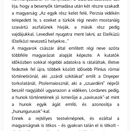
írja, hogy a besenyők támadása után két részre szakadt
a magyarság: „Az egyik rész kelet felé, Perzsia vidékén
telepedett le, s ezeket a türkök régi nevén mostanáig
szavártü aszfalünek hívják, a másik rész pedig
vajdájukkal, Levedivel nyugatra ment lakni, az Etelküzü
(Etelköz) nevezetű helyekre...”
A magyarok császár által említett régi neve azóta
többféle magyarázat alapját képezte. A kutatók
időközben sokkal régebbi adatokra is rátaláltak, illetve
fedeztek fel újra, többek között idősebb Plinius római
történetírónál, aki „szárdi szkítákat” említ a Dnyeper
torkolatánál, Ptolemaiosznál, aki a „szuardéni” népről
beszél nagyjából ugyanazon a vidéken, Lordanes pedig,
a hunok történetének jó ismerője a „savirusok”-at mint
a hunok egyik ágát említi, és azonosítja a
„hunungurusok”-kal.
Ennek a rejtélyes testvérnépnek, és ezáltal a
magyarságnak is titkos – és gyakran talán el is titkolt –