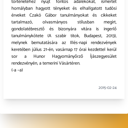
történetéhez nyújt fontos adalékokat, ismertet
homályban hagyott tényeket és elhallgatott tudósi
érveket Czakó Gábor tanulmányokat és cikkeket
tartalmazó, olvasmányos stílusban megírt,
gondolatébresztő és bizonyára vitára is ingerlő
tanulmánykötete (A szabir titok, Budapest, 2013),
melynek bemutatására az Illés-napi rendezvények
keretében július 21-én, vasárnap 17 órai kezdettel kerül
sor a Hunor Hagyományőrző Íjászegyesület
rendezvényén, a temerini Vásártéren.
(-a –a)
2015-02-24