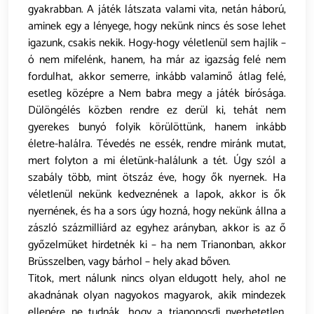
gyakrabban. A játék látszata valami vita, netán háború,
aminek egy a lényege, hogy nekünk nincs és sose lehet
igazunk, csakis nekik. Hogy-hogy véletlenül sem hajlik –
ó nem mifelénk, hanem, ha már az igazság felé nem
fordulhat, akkor semerre, inkább valaminő átlag felé,
esetleg középre a Nem babra megy a játék bírósága.
Dülöngélés közben rendre ez derül ki, tehát nem
gyerekes bunyó folyik körülöttünk, hanem inkább
életre-halálra. Tévedés ne essék, rendre miránk mutat,
mert folyton a mi életünk-halálunk a tét. Úgy szól a
szabály több, mint ötszáz éve, hogy ők nyernek. Ha
véletlenül nekünk kedveznének a lapok, akkor is ők
nyernének, és ha a sors úgy hozná, hogy nekünk állna a
zászló százmilliárd az egyhez arányban, akkor is az ő
győzelmüket hirdetnék ki – ha nem Trianonban, akkor
Brüsszelben, vagy bárhol – hely akad bőven.
Titok, mert nálunk nincs olyan eldugott hely, ahol ne
akadnának olyan nagyokos magyarok, akik mindezek
ellenére ne tudnák, hogy a trianonosdi nyerhetetlen.