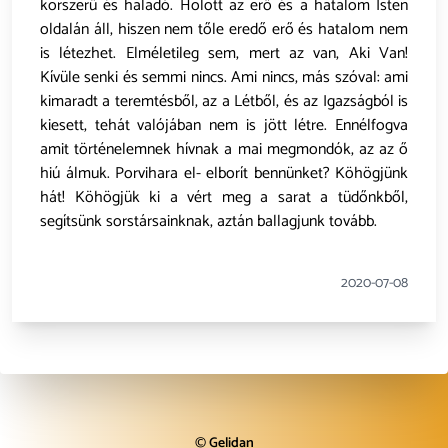
korszerű és haladó. Holott az erő és a hatalom Isten
oldalán áll, hiszen nem tőle eredő erő és hatalom nem
is létezhet. Elméletileg sem, mert az van, Aki Van!
Kívüle senki és semmi nincs. Ami nincs, más szóval: ami
kimaradt a teremtésből, az a Létből, és az Igazságból is
kiesett, tehát valójában nem is jött létre. Ennélfogva
amit történelemnek hívnak a mai megmondók, az az ő
hiú álmuk. Porvihara el- elborít bennünket? Köhögjünk
hát! Köhögjük ki a vért meg a sarat a tüdőnkből,
segítsünk sorstársainknak, aztán ballagjunk tovább.
2020-07-08
©
Gelidan