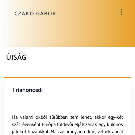
CZAKÓ GÁBOR
ÚJSÁG
Trianonosdi
Ha valami okból sűrűbben nem lehet, akkor egy-két
száz évenként Európa földevői eljátszanak egy különös
játékot hazánkkal. Mással aránylag ritkán, velünk annál