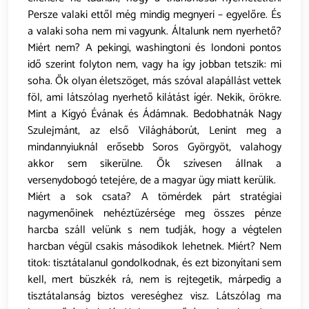
Persze valaki ettől még mindig megnyeri – egyelőre. És
a valaki soha nem mi vagyunk. Általunk nem nyerhető?
Miért nem? A pekingi, washingtoni és londoni pontos
idő szerint folyton nem, vagy ha így jobban tetszik: mi
soha. Ők olyan életszöget, más szóval alapállást vettek
föl, ami látszólag nyerhető kilátást ígér. Nekik, örökre.
Mint a Kígyó Évának és Ádámnak. Bedobhatnák Nagy
Szulejmánt, az első Világháborút, Lenint meg a
mindannyiuknál erősebb Soros Györgyöt, valahogy
akkor sem sikerülne. Ők szívesen állnak a
versenydobogó tetejére, de a magyar ügy miatt kerülik.
Miért a sok csata? A tömérdek párt stratégiai
nagymenőinek nehéztüzérsége meg összes pénze
harcba száll velünk s nem tudják, hogy a végtelen
harcban végül csakis másodikok lehetnek. Miért? Nem
titok: tisztátalanul gondolkodnak, és ezt bizonyítani sem
kell, mert büszkék rá, nem is rejtegetik, márpedig a
tisztátalanság biztos vereséghez visz. Látszólag ma