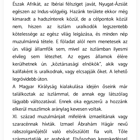
Észak Afrikát, az Ibériai félsziget javát, Nyugat-Ázsiát
egészen az Indus-völgyéig. Hazánk területe ekkor még
kimaradt a hadszínterek közül, de a célpontok közül
nem, hiszen az iszlám uralkodók legszentebb
kötelessége az egész világ leigázása, és minden nép
muzulmánná tétele. E föladat alól nem menetesek az
ún. világi államfők sem, mivel az iszlámban ilyesmi
elvileg sem létezhet. Az egyes államok élére
kerülhetnek ún. „köztársasági elnökök”, akik vagy
kalifaként is uralkodnak, vagy elcsapják őket. A lehető
legrövidebb úton.
A Magyar Királyság kialakulása idején őseink már
találkoztak az iszlámmal, de annak egy látszólag
lágyabb változatával. Ennek oka egyszerű: a hozzánk
elkerül muszlimok aránylag kevesen voltak.
XI. század muzulmánjait mifelénk izmaelitának vagy
szaracénnak hívták. Izmael Ábrahám Hágár nevű
rabszolganőjétől való elsőszülött fia volt. Tőle
származtatják az arabokat. Elsősorban kereskedéssel