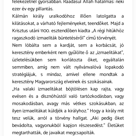
felekezetnél gyorsabban. Ráadásul Allah hatalmas: neki
ezer év egy pillantás.
Kálmán király uralkodóhoz illően latolgatta a
kilátásokat, a várható fejleményeket, teendőket. Majd a
Krisztus utáni 1100. esztendőben kiadta „A régi hitükhöz
ragaszkodó izmaeliták büntetéséről” című törvényét.
Nem lóbálta sem a kardját, sem a korbácsát, jó
keresztény emberként nem gyűlölte ő az „izmaelitákat”,
üzletelésükben sem korlátozta őket, egyáltalán
semmiben, amíg nem vált nyilvánvalóvá lopakodó
stratégiájuk, s mindaz, amivel ellene mondtak a
keresztény Magyarország elveinek és szokásainak.
„Ha valaki izmaelitákat böjtölésen kap rajta, vagy
evésen és a disznóhústól való tartózkodásban, vagy
mosakodásban, avagy más vétkes szokásukban, az
ilyen izmaelitákat küldjék a királyhoz.” Hogy a király mit
tesz velük, arról a törvény hallgat. „Aki pedig őket
bevádolta, vagyonukból kapjon részesedést.” Életüket
megtarthatták, de javaikat megcsapolták.