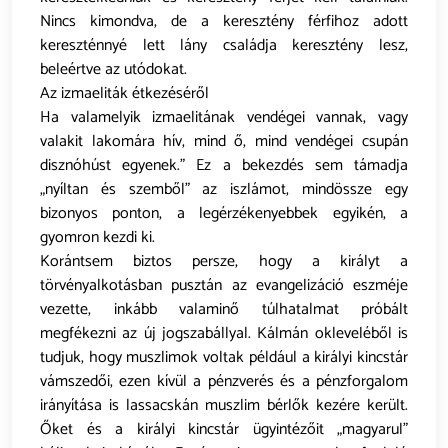
Nincs kimondva, de a keresztény férfihoz adott
kereszténnyé lett lány családja keresztény lesz,
beleértve az utódokat.
Az izmaeliták étkezéséről
Ha valamelyik izmaelitának vendégei vannak, vagy
valakit lakomára hív, mind ő, mind vendégei csupán
disznóhúst egyenek.” Ez a bekezdés sem támadja
„nyíltan és szemből” az iszlámot, mindössze egy
bizonyos ponton, a legérzékenyebbek egyikén, a
gyomron kezdi ki.
Korántsem biztos persze, hogy a királyt a
törvényalkotásban pusztán az evangelizáció eszméje
vezette, inkább valaminő túlhatalmat próbált
megfékezni az új jogszabállyal. Kálmán okleveléből is
tudjuk, hogy muszlimok voltak például a királyi kincstár
vámszedői, ezen kívül a pénzverés és a pénzforgalom
irányítása is lassacskán muszlim bérlők kezére került.
Őket és a királyi kincstár ügyintézőit „magyarul”