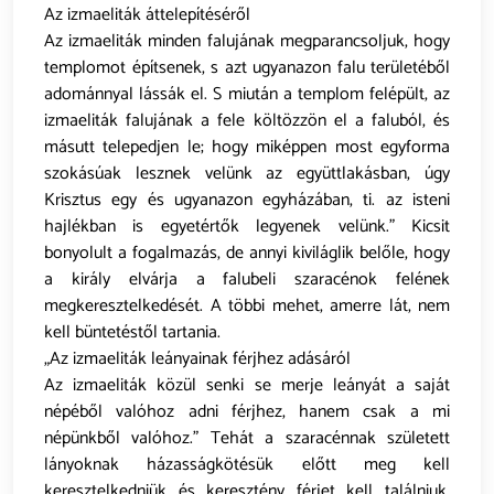
Az izmaeliták áttelepítéséről
Az izmaeliták minden falujának megparancsoljuk, hogy
templomot építsenek, s azt ugyanazon falu területéből
adománnyal lássák el. S miután a templom felépült, az
izmaeliták falujának a fele költözzön el a faluból, és
másutt telepedjen le; hogy miképpen most egyforma
szokásúak lesznek velünk az együttlakásban, úgy
Krisztus egy és ugyanazon egyházában, ti. az isteni
hajlékban is egyetértők legyenek velünk.” Kicsit
bonyolult a fogalmazás, de annyi kiviláglik belőle, hogy
a király elvárja a falubeli szaracénok felének
megkeresztelkedését. A többi mehet, amerre lát, nem
kell büntetéstől tartania.
„Az izmaeliták leányainak férjhez adásáról
Az izmaeliták közül senki se merje leányát a saját
népéből valóhoz adni férjhez, hanem csak a mi
népünkből valóhoz.” Tehát a szaracénnak született
lányoknak házasságkötésük előtt meg kell
keresztelkedniük és keresztény férjet kell találniuk.