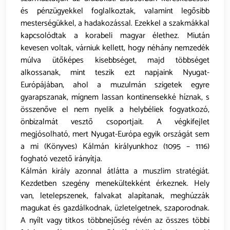
és pénzügyekkel foglalkoztak, valamint legősibb
mesterségükkel, a hadakozással. Ezekkel a szakmákkal
kapcsolódtak a korabeli magyar élethez. Miután
kevesen voltak, várniuk kellett, hogy néhány nemzedék
múlva ütőképes kisebbséget, majd többséget
alkossanak, mint teszik ezt napjaink Nyugat-
Európájában, ahol a muzulmán szigetek egyre
gyarapszanak, mígnem lassan kontinensekké híznak, s
összenőve el nem nyelik a helybéliek fogyatkozó,
önbizalmát vesztő csoportjait. A végkifejlet
megjósolható, mert Nyugat-Európa egyik országát sem
a mi (Könyves) Kálmán királyunkhoz (1095 – 1116)
fogható vezető irányítja.
Kálmán király azonnal átlátta a muszlim stratégiát.
Kezdetben szegény menekültekként érkeznek. Hely
van, letelepszenek, falvakat alapítanak, meghúzzák
magukat és gazdálkodnak, üzletelgetnek, szaporodnak.
A nyílt vagy titkos többnejűség révén az összes többi