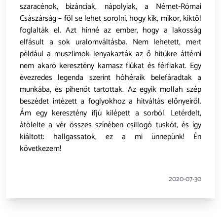
szaracénok, bizánciak, nápolyiak, a Német-Római
Császárság – föl se lehet sorolni, hogy kik, mikor, kiktől
foglalták el. Azt hinné az ember, hogy a lakosság
elfásult a sok uralomváltásba. Nem lehetett, mert
például a muszlimok lenyakazták az ő hitükre áttérni
nem akaró keresztény kamasz fiúkat és férfiakat. Egy
évezredes legenda szerint hóhéraik belefáradtak a
munkába, és pihenőt tartottak. Az egyik mollah szép
beszédet intézett a foglyokhoz a hitváltás előnyeiről.
Ám egy keresztény ifjú kilépett a sorból. Letérdelt,
átölelte a vér összes színében csillogó tuskót, és így
kiáltott: hallgassatok, ez a mi ünnepünk! Én
következem!
2020-07-30