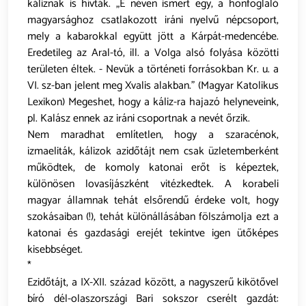
káliznak is hívták. „E néven ismert egy, a honfoglaló
magyarsághoz csatlakozott iráni nyelvű népcsoport,
mely a kabarokkal együtt jött a Kárpát-medencébe.
Eredetileg az Aral-tó, ill. a Volga alsó folyása közötti
területen éltek. - Nevük a történeti forrásokban Kr. u. a
VI. sz-ban jelent meg Xvalis alakban.” (Magyar Katolikus
Lexikon) Megeshet, hogy a káliz-ra hajazó helyneveink,
pl. Kalász ennek az iráni csoportnak a nevét őrzik.
Nem maradhat említetlen, hogy a szaracénok,
izmaeliták, kálizok azidőtájt nem csak üzletemberként
működtek, de komoly katonai erőt is képeztek,
különösen lovasíjászként vitézkedtek. A korabeli
magyar államnak tehát elsőrendű érdeke volt, hogy
szokásaiban (!), tehát különállásában fölszámolja ezt a
katonai és gazdasági erejét tekintve igen ütőképes
kisebbséget.
*
Ezidőtájt, a IX-XII. század között, a nagyszerű kikötővel
bíró dél-olaszországi Bari sokszor cserélt gazdát: