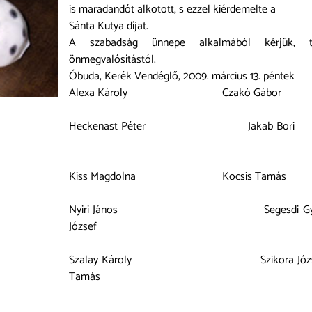
is maradandót alkotott, s ezzel kiérdemelte a
Sánta Kutya díjat.
A szabadság ünnepe alkalmából kérjük, t
önmegvalósítástól.
Óbuda, Kerék Vendéglő, 2009. március 13. péntek
Alexa Károly Czakó Gábor Cse
Heckenast Péter Jakab Bori
Kiss Magdolna Kocsis Tamás Ma
Nyiri János Segesdi 
József
Szalay Károly Szikora 
Tamás