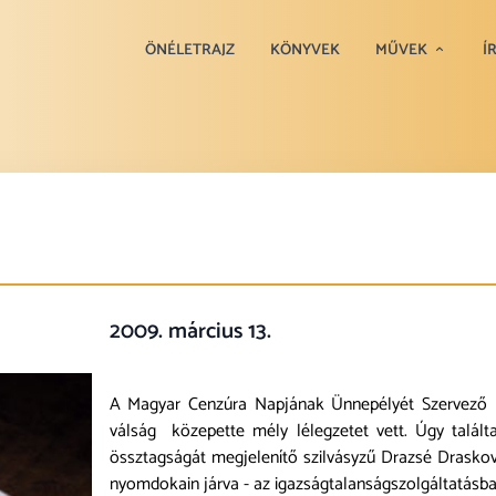
ÖNÉLETRAJZ
KÖNYVEK
MŰVEK
Í
2009. március 13.
A Magyar Cenzúra Napjának Ünnepélyét Szervező B
válság közepette mély lélegzetet vett. Úgy talá
össztagságát megjelenítő szilvásyzű Drazsé Draskov
nyomdokain járva - az igazságtalanságszolgáltatás