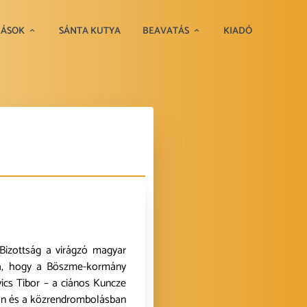
RÁSOK
SÁNTA KUTYA
BEAVATÁS
KIADÓ
izottság a virágzó magyar
lta, hogy a Böszme-kormány
ics Tibor – a ciános Kuncze
ban és a közrendrombolásban