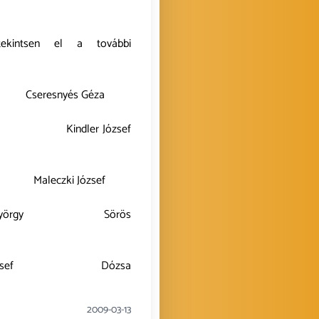
ekintsen el a további
resnyés Géza
 Kindler József
leczki József
György Sörös
József Dózsa
2009-03-13