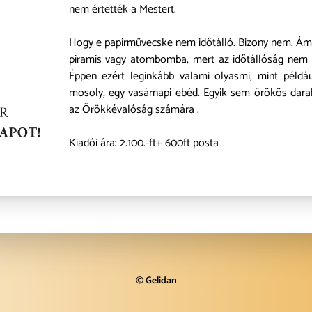
nem értették a Mestert.
Hogy e papírművecske nem időtálló. Bizony nem. Ám
piramis vagy atombomba, mert az időtállóság nem a
Éppen ezért leginkább valami olyasmi, mint példá
mosoly, egy vasárnapi ebéd. Egyik sem örökös dara
az Örökkévalóság számára .
Kiadói ára: 2.100.-ft+ 600ft posta
©
Gelidan