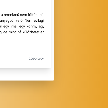
 a remekmű nem föltétlenül
nyagból való. Nem evilági.
ul egy ima, egy könny, egy
b, de mind nélkülözhetetlen
2020-12-04