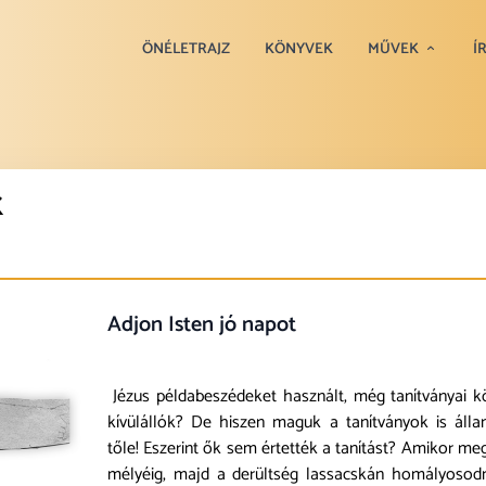
ÖNÉLETRAJZ
KÖNYVEK
MŰVEK
Í
K
Adjon Isten jó napot
Jézus példabeszédeket használt, még tanítványai k
kívülállók? De hiszen maguk a tanítványok is áll
tőle! Eszerint ők sem értették a tanítást? Amikor meg
mélyéig, majd a derültség lassacskán homályosodn